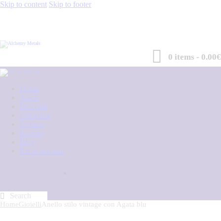
Skip to content
Skip to footer
0 items
-
0.00€
Home
Anelli
Bracciali
Orecchini
Collane
Esauriti
Blog
Il mio account
Home
Gioielli
Anello stilo vintage con Agata blu