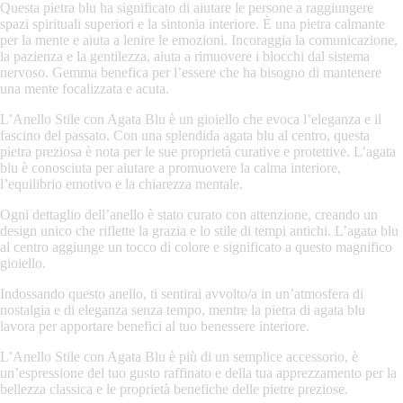
Questa pietra blu ha significato di aiutare le persone a raggiungere
spazi spirituali superiori e la sintonia interiore. È una pietra calmante
per la mente e aiuta a lenire le emozioni. Incoraggia la comunicazione,
la pazienza e la gentilezza, aiuta a rimuovere i blocchi dal sistema
nervoso. Gemma benefica per l’essere che ha bisogno di mantenere
una mente focalizzata e acuta.
L’Anello Stile con Agata Blu è un gioiello che evoca l’eleganza e il
fascino del passato. Con una splendida agata blu al centro, questa
pietra preziosa è nota per le sue proprietà curative e protettive. L’agata
blu è conosciuta per aiutare a promuovere la calma interiore,
l’equilibrio emotivo e la chiarezza mentale.
Ogni dettaglio dell’anello è stato curato con attenzione, creando un
design unico che riflette la grazia e lo stile di tempi antichi. L’agata blu
al centro aggiunge un tocco di colore e significato a questo magnifico
gioiello.
Indossando questo anello, ti sentirai avvolto/a in un’atmosfera di
nostalgia e di eleganza senza tempo, mentre la pietra di agata blu
lavora per apportare benefici al tuo benessere interiore.
L’Anello Stile con Agata Blu è più di un semplice accessorio, è
un’espressione del tuo gusto raffinato e della tua apprezzamento per la
bellezza classica e le proprietà benefiche delle pietre preziose.