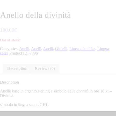
Anello della divinità
180
.
00
€
Out of stock
Categories:
Anelli
,
Anelli
,
Anelli
,
Gioielli
,
Linea atlantidea
,
Lingua
sacra
Product ID:
7896
Description
Reviews (0)
Description
Anello base in argento sterling e simbolo della divinità in oro 18 kt –
Divinità.
simbolo in lingua sacra: GET.