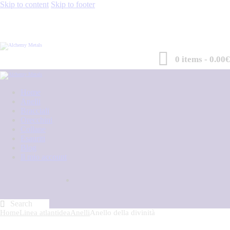
Skip to content
Skip to footer
0 items
-
0.00€
Home
Anelli
Bracciali
Orecchini
Collane
Esauriti
Blog
Il mio account
Home
Linea atlantidea
Anelli
Anello della divinità