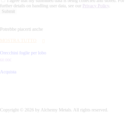
I agree that my submitted data is being collected and stored. For
further details on handling user data, see our
Privacy Policy
.
Potrebbe piacerti anche
MOSTRA TUTTO
Orecchini foglie per lobo
60
.
00
€
Acquista
Copyright © 2026 by Alchemy Metals. All rights reserved.