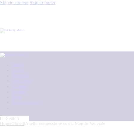
Skip to content
Skip to footer
Home
Anelli
Bracciali
Orecchini
Collane
Esauriti
Blog
Il mio account
Home
Gioielli
Anello connessione con il Mondo Vegetale