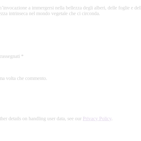
ocazione a immergersi nella bellezza degli alberi, delle foglie e dell’
llezza intrinseca nel mondo vegetale che ci circonda.
trassegnati
*
sima volta che commento.
ther details on handling user data, see our
Privacy Policy
.