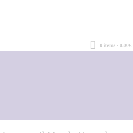
0 items
-
0.00€