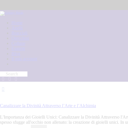
Home
Anelli
Bracciali
Orecchini
Collane
Esauriti
Blog
Il mio account
1 Novembre 2023
Canalizzare la Divinità Attraverso l’Arte e l’Alchimia
L'Importanza dei Gioielli Unici: Canalizzare la Divinità Attraverso l'Art
spesso sfugge all'occhio non allenato: la creazione di gioielli unici. I