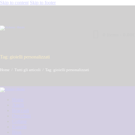
Skip to content
Skip to footer
0 items
-
0.00€
Tag: gioielli personalizzati
Home
Tutti gli articoli
Tag: gioielli personalizzati
Home
Anelli
Bracciali
Orecchini
Collane
Esauriti
Blog