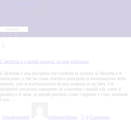
Il mio account
29 Luglio 2023
L’alchimia e i metalli preziosi: un’arte millenaria
L’alchimia è una disciplina che combina la scienza, la filosofia e il
misticismo, e che ha come obiettivo principale la trasmutazione della
materia, cioè la trasformazione di una sostanza in un’altra. Gli
alchimisti cercavano soprattutto di convertire i metalli vili, come il
piombo o il rame, in metalli preziosi, come l’argento o l’oro, mediante
l’uso…
Uncategorized
AlchemyMetals
0
Comments
Read more