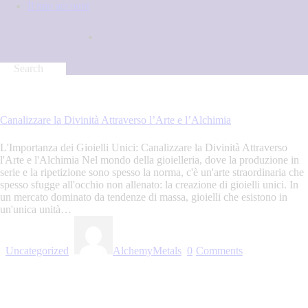
Il mio account
1 Novembre 2023
Canalizzare la Divinità Attraverso l’Arte e l’Alchimia
L'Importanza dei Gioielli Unici: Canalizzare la Divinità Attraverso
l'Arte e l'Alchimia Nel mondo della gioielleria, dove la produzione in
serie e la ripetizione sono spesso la norma, c'è un'arte straordinaria che
spesso sfugge all'occhio non allenato: la creazione di gioielli unici. In
un mercato dominato da tendenze di massa, gioielli che esistono in
un'unica unità…
Uncategorized
AlchemyMetals
0
Comments
Read more