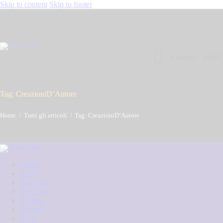
Skip to content
Skip to footer
0 items
-
0.00€
Tag: CreazioniD’Autore
Home
Tutti gli articoli
Tag: CreazioniD’Autore
Home
Anelli
Bracciali
Orecchini
Collane
Esauriti
Blog