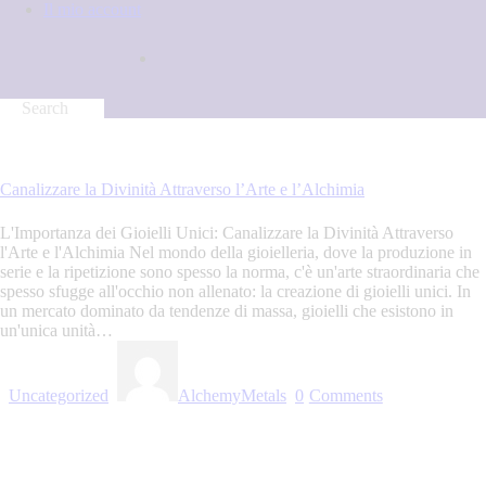
Il mio account
1 Novembre 2023
Canalizzare la Divinità Attraverso l’Arte e l’Alchimia
L'Importanza dei Gioielli Unici: Canalizzare la Divinità Attraverso
l'Arte e l'Alchimia Nel mondo della gioielleria, dove la produzione in
serie e la ripetizione sono spesso la norma, c'è un'arte straordinaria che
spesso sfugge all'occhio non allenato: la creazione di gioielli unici. In
un mercato dominato da tendenze di massa, gioielli che esistono in
un'unica unità…
Uncategorized
AlchemyMetals
0
Comments
Read more