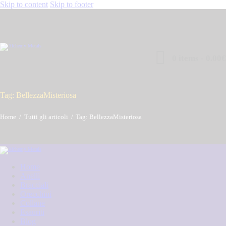
Skip to content
Skip to footer
0 items
-
0.00€
Tag: BellezzaMisteriosa
Home
Tutti gli articoli
Tag: BellezzaMisteriosa
Home
Anelli
Bracciali
Orecchini
Collane
Esauriti
Blog