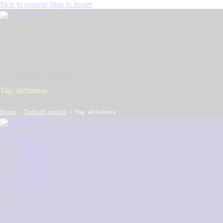
Skip to content
Skip to footer
0 items
-
0.00€
Tag: alchimista
Home
Tutti gli articoli
Tag: alchimista
Home
Anelli
Bracciali
Orecchini
Collane
Esauriti
Blog
Il mio account