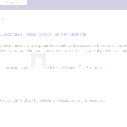
29 Luglio 2023
L’alchimia e i metalli preziosi: un’arte millenaria
L’alchimia è una disciplina che combina la scienza, la filosofia e il mis
cercavano soprattutto di convertire i metalli vili, come il piombo o il r
Uncategorized
AlchemyMetals
0
Comments
Read more
Copyright © 2026 by Alchemy Metals. All rights reserved.