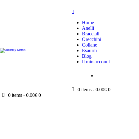
Home
Anelli
Bracciali
Orecchini
Collane
Esauriti
Blog
Il mio account
0 items
-
0.00€
0
0 items
-
0.00€
0